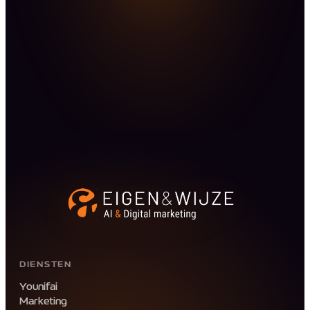
OF DIRECT
support@eigenwijze.nl
058 216 4465
DIENSTEN
Younifai
Marketing