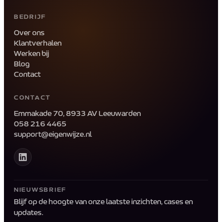
BEDRIJF
Over ons
Klantverhalen
Werken bij
Blog
Contact
CONTACT
Hoi! 👋
Emmakade 70, 8933 AV Leeuwarden
We reageren binnen 1 werkdag
058 216 4465
support@eigenwijze.nl
NAAM
*
NIEUWSBRIEF
E-MAILADRES
*
Blijf op de hoogte van onze laatste inzichten, cases en
updates.
BERICHT
*